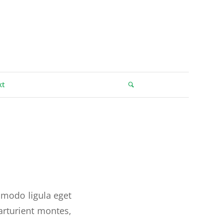
kt
mmodo ligula eget
arturient montes,