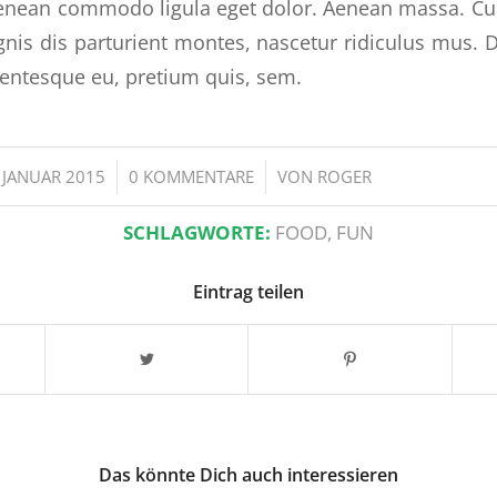
 Aenean commodo ligula eget dolor. Aenean massa. C
nis dis parturient montes, nascetur ridiculus mus. 
llentesque eu, pretium quis, sem.
/
/
 JANUAR 2015
0 KOMMENTARE
VON
ROGER
SCHLAGWORTE:
FOOD
,
FUN
Eintrag teilen
Das könnte Dich auch interessieren