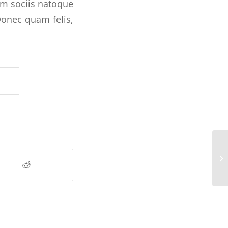
um sociis natoque
Donec quam felis,
En