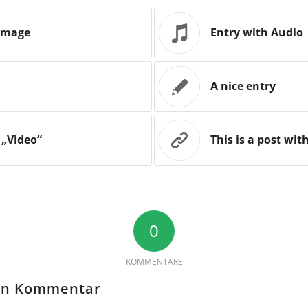
 image
Entry with Audio
A nice entry
 „Video“
This is a post wit
0
KOMMENTARE
nen Kommentar