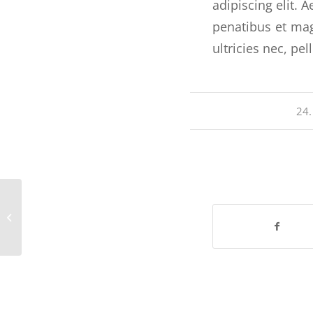
adipiscing elit.
penatibus et mag
ultricies nec, pe
24.
A nice entry